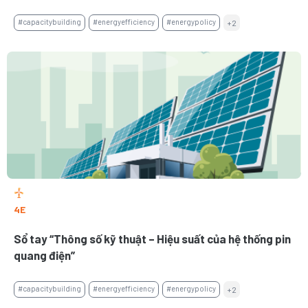
#capacitybuilding
#energyefficiency
#energypolicy
+2
4E
Sổ tay “Thông số kỹ thuật – Hiệu suất của hệ thống pin
quang điện”
#capacitybuilding
#energyefficiency
#energypolicy
+2