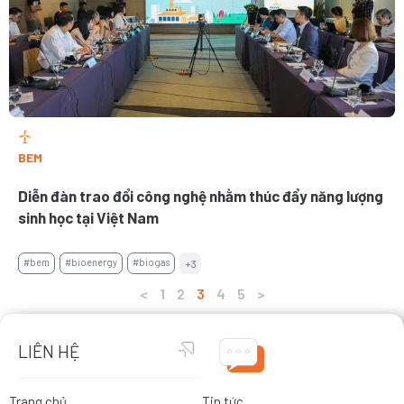
BEM
Diễn đàn trao đổi công nghệ nhằm thúc đẩy năng lượng
sinh học tại Việt Nam
#bem
#bioenergy
#biogas
+3
<
1
2
3
4
5
>
LIÊN HỆ
Trang chủ
Tin tức