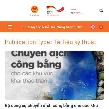
Skip
to
content
Menu
Chương trình Hỗ trợ Năng lượng GIZ
Publication Type: Tài liệu kỹ thuật
Trang
Trang
Trang
Trang
Trang
Bộ công cụ chuyển dịch công bằng cho các khu