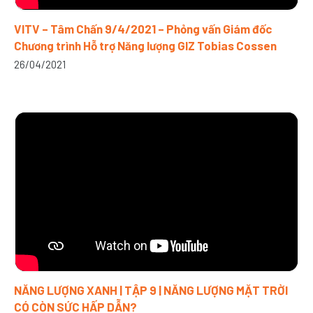
VITV – Tâm Chấn 9/4/2021 – Phỏng vấn Giám đốc
Chương trình Hỗ trợ Năng lượng GIZ Tobias Cossen
26/04/2021
NĂNG LƯỢNG XANH | TẬP 9 | NĂNG LƯỢNG MẶT TRỜI
CÓ CÒN SỨC HẤP DẪN?