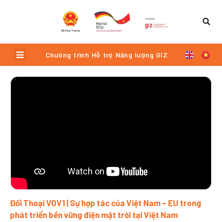
Skip
to
content
Menu
Chương trình Hỗ trợ Năng lượng GIZ
Trang
Trang
Trang
Trang
Trang
Đối Thoại VOV1 | Sự hợp tác của Việt Nam – EU trong
phát triển bền vững điện mặt trời tại Việt Nam