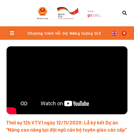
Skip
to
content
Menu
Chương trình Hỗ trợ Năng lượng GIZ
Trang
Trang
Trang
Trang
Trang
Thời sự 12h VTV1 ngày 12/11/2020: Lễ ký kết Dự án
“Nâng cao năng lực đội ngũ cán bộ tuyên giáo các cấp”