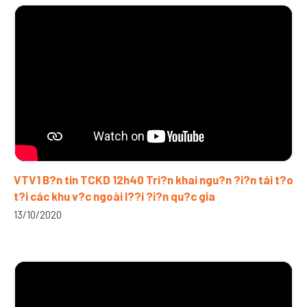
VTV1 B?n tin TCKD 12h40 Tri?n khai ngu?n ?i?n tái t?o
t?i các khu v?c ngoài l??i ?i?n qu?c gia
13/10/2020