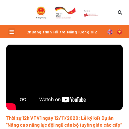
Skip
to
content
Menu
Chương trình Hỗ trợ Năng lượng GIZ
Trang
Trang
Trang
Trang
Trang
Thời sự 12h VTV1 ngày 12/11/2020: Lễ ký kết Dự án
“Nâng cao năng lực đội ngũ cán bộ tuyên giáo các cấp”