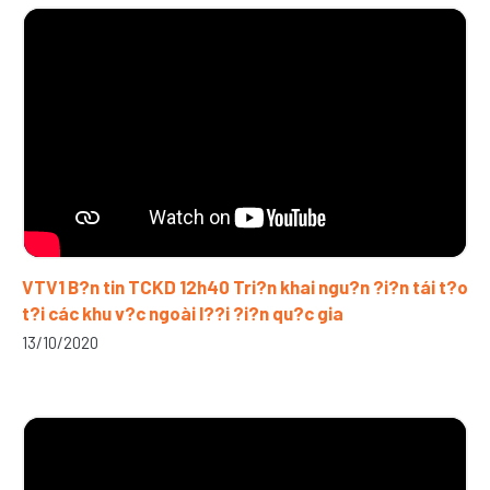
VTV1 B?n tin TCKD 12h40 Tri?n khai ngu?n ?i?n tái t?o
t?i các khu v?c ngoài l??i ?i?n qu?c gia
13/10/2020