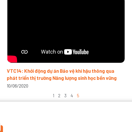
VTC14: Khởi động dự án Bảo vệ khí hậu thông qua
phát triển thị trường Năng lượng sinh học bền vững
10/06/2020
1
2
3
4
5