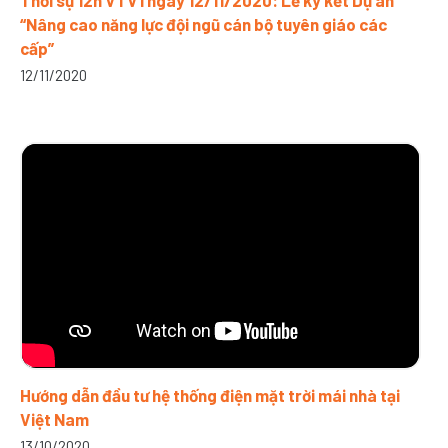
Thời sự 12h VTV1 ngày 12/11/2020: Lễ ký kết Dự án
“Nâng cao năng lực đội ngũ cán bộ tuyên giáo các
cấp”
12/11/2020
Hướng dẫn đầu tư hệ thống điện mặt trời mái nhà tại
Việt Nam
13/10/2020