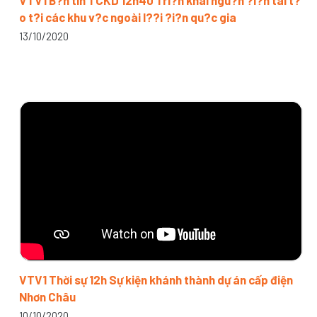
VTV1 B?n tin TCKD 12h40 Tri?n khai ngu?n ?i?n tái t?
o t?i các khu v?c ngoài l??i ?i?n qu?c gia
13/10/2020
VTV1 Thời sự 12h Sự kiện khánh thành dự án cấp điện
Nhơn Châu
10/10/2020