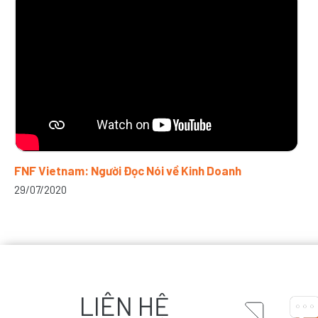
FNF Vietnam: Người Đọc Nói về Kinh Doanh
29/07/2020
LIÊN HỆ