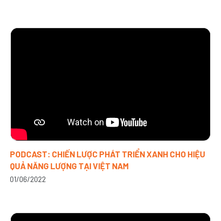
PODCAST: CHIẾN LƯỢC PHÁT TRIỂN XANH CHO HIỆU
QUẢ NĂNG LƯỢNG TẠI VIỆT NAM
01/06/2022