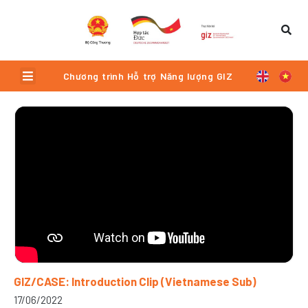
Skip
to
content
Menu
Chương trình Hỗ trợ Năng lượng GIZ
Trang
Trang
Trang
Trang
Trang
GIZ/CASE: Introduction Clip (Vietnamese Sub)
17/06/2022