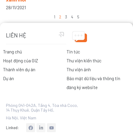
28/11/2021
1
2
3
4
5
LIÊN HỆ
Trang chủ
Tin tức
Hoạt động của GIZ
Thư viện kiến thức
Thành viên dự án
Thư viện ảnh
Dự án
Bảo mật dữ liệu và thông tin
đăng ký website
Phòng 041-042A, Tầng 4, Tòa nhà Coco,
14 Thụy Khuê, Quận Tây Hồ,
Hà Nội, Việt Nam
L
Linked:
i