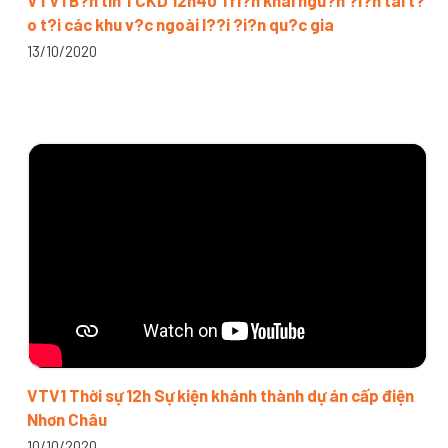
VTV1 B?n tin TCKD 12h40 Tri?n khai ngu?n ?i?n tái t?
o t?i các khu v?c ngoài l??i ?i?n qu?c gia
13/10/2020
VTV1 Thời sự 12h Sự kiện khánh thành dự án cấp điện
Nhơn Châu
10/10/2020