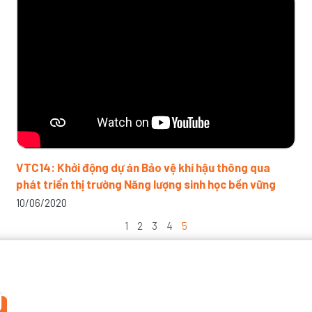
VTC14: Khởi động dự án Bảo vệ khí hậu thông qua
phát triển thị trường Năng lượng sinh học bền vững
10/06/2020
1
2
3
4
5