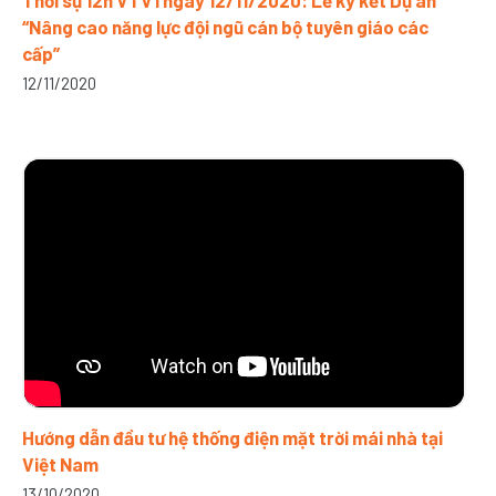
Thời sự 12h VTV1 ngày 12/11/2020: Lễ ký kết Dự án
“Nâng cao năng lực đội ngũ cán bộ tuyên giáo các
cấp”
12/11/2020
Hướng dẫn đầu tư hệ thống điện mặt trời mái nhà tại
Việt Nam
13/10/2020