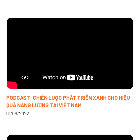
PODCAST: CHIẾN LƯỢC PHÁT TRIỂN XANH CHO HIỆU
QUẢ NĂNG LƯỢNG TẠI VIỆT NAM
01/06/2022