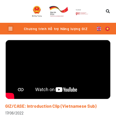
Skip
to
content
Menu
Chương trình Hỗ trợ Năng lượng GIZ
Trang
Trang
Trang
Trang
Trang
GIZ/CASE: Introduction Clip (Vietnamese Sub)
17/06/2022