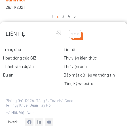
28/11/2021
1
2
3
4
5
LIÊN HỆ
Trang chủ
Tin tức
Hoạt động của GIZ
Thư viện kiến thức
Thành viên dự án
Thư viện ảnh
Dự án
Bảo mật dữ liệu và thông tin
đăng ký website
Phòng 041-042A, Tầng 4, Tòa nhà Coco,
14 Thụy Khuê, Quận Tây Hồ,
Hà Nội, Việt Nam
L
Linked:
i