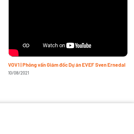
VOV1 | Phỏng vấn Giám đốc Dự án EVEF Sven Ernedal
10/08/2021