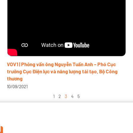
VOV1 | Phỏng vấn ông Nguyễn Tuấn Anh – Phó Cục
trưởng Cục Điện lực và năng lượng tái tạo, Bộ Công
thương
10/09/2021
1
2
3
4
5