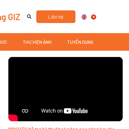
ng GIZ
Liên hệ
THỨC
THƯ VIỆN ẢNH
TUYỂN DỤNG