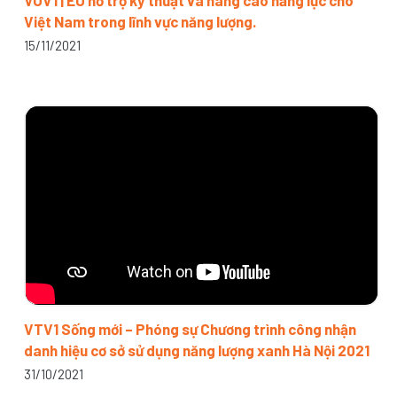
VOV1 | EU hỗ trợ kỹ thuật và nâng cao năng lực cho
Việt Nam trong lĩnh vực năng lượng.
15/11/2021
VTV1 Sống mới – Phóng sự Chương trình công nhận
danh hiệu cơ sở sử dụng năng lượng xanh Hà Nội 2021
31/10/2021