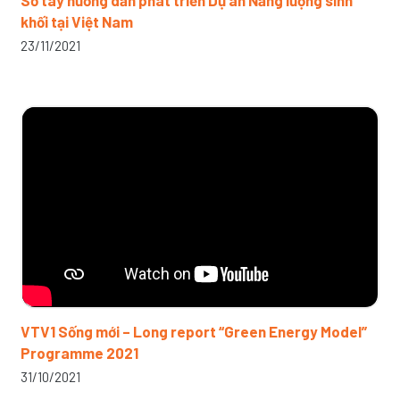
Sổ tay hướng dẫn phát triển Dự án Năng lượng sinh
khối tại Việt Nam
23/11/2021
VTV1 Sống mới – Long report “Green Energy Model”
Programme 2021
31/10/2021