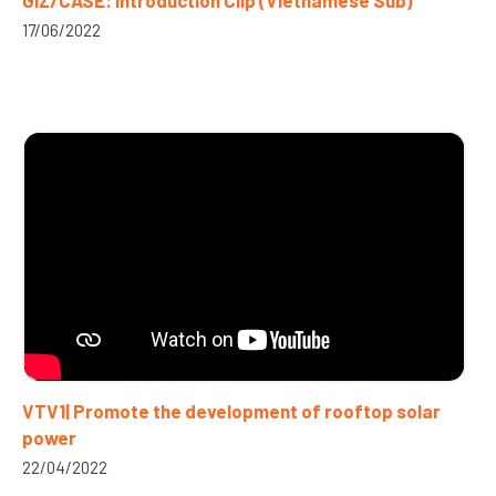
GIZ/CASE: Introduction Clip (Vietnamese Sub)
17/06/2022
VTV1| Promote the development of rooftop solar
power
22/04/2022