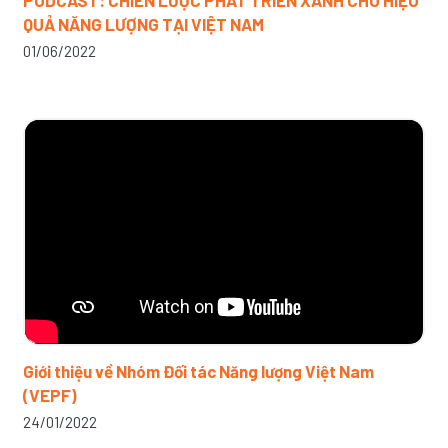
PODCAST: CHIẾN LƯỢC PHÁT TRIỂN XANH CHO HIỆU
QUẢ NĂNG LƯỢNG TẠI VIỆT NAM
01/06/2022
Giới thiệu về Nhóm Đối tác Năng lượng Việt Nam
(VEPF)
24/01/2022