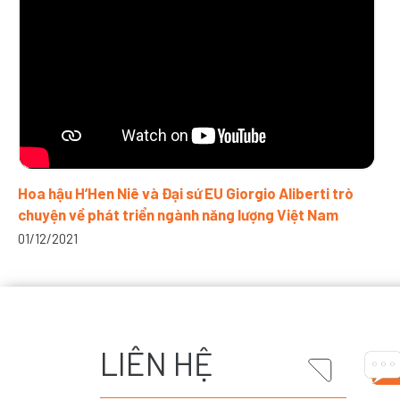
Hoa hậu H’Hen Niê và Đại sứ EU Giorgio Aliberti trò
chuyện về phát triển ngành năng lượng Việt Nam
01/12/2021
LIÊN HỆ