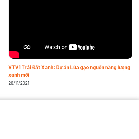
VTV1 Trái Đất Xanh: Dự án Lúa gạo nguồn năng lượng
xanh mới
28/11/2021