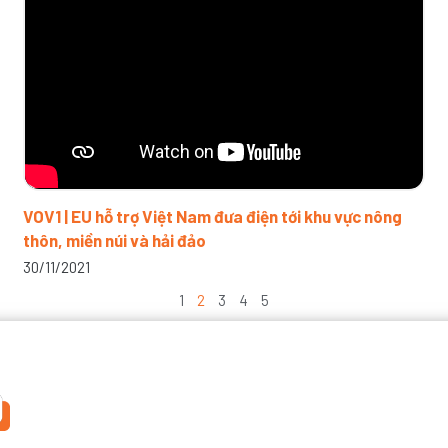
VOV1 | EU hỗ trợ Việt Nam đưa điện tới khu vực nông
thôn, miền núi và hải đảo
30/11/2021
1
2
3
4
5