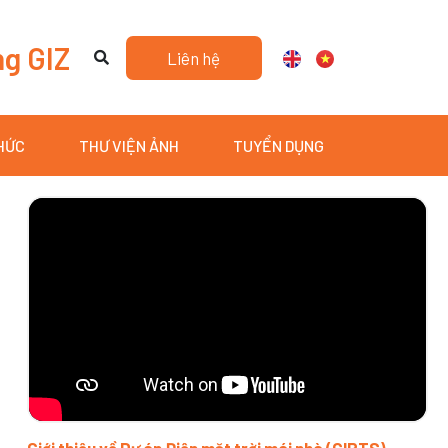
ng GIZ
Liên hệ
THỨC
THƯ VIỆN ẢNH
TUYỂN DỤNG