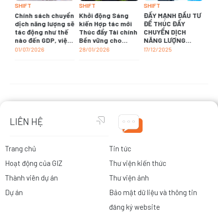
SHIFT
SHIFT
SHIFT
Chính sách chuyển
Khởi động Sáng
ĐẨY MẠNH ĐẦU TƯ
dịch năng lượng sẽ
kiến Hợp tác mới
ĐỂ THÚC ĐẨY
tác động như thế
Thúc đẩy Tài chính
CHUYỂN DỊCH
nào đến GDP, việc
Bền vững cho
NĂNG LƯỢNG
làm hay tăng
Chuyển dịch Xanh
XANH
01/07/2026
28/01/2026
17/12/2025
trưởng kinh tế của
tại Việt Nam
Việt Nam?
LIÊN HỆ
Trang chủ
Tin tức
Hoạt động của GIZ
Thư viện kiến thức
Thành viên dự án
Thư viện ảnh
Dự án
Bảo mật dữ liệu và thông tin
đăng ký website