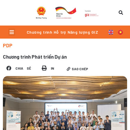
Skip
to
content
Menu
Chương trình Hỗ trợ Năng lượng GIZ
PDP
Chương trình Phát triển Dự án
CHIA SẺ
IN
SAO CHÉP