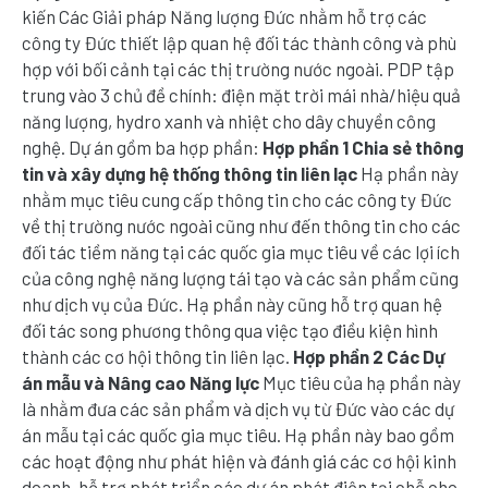
kiến Các Giải pháp Năng lượng Đức nhằm hỗ trợ các
công ty Đức thiết lập quan hệ đối tác thành công và phù
hợp với bối cảnh tại các thị trường nước ngoài. PDP tập
trung vào 3 chủ đề chính: điện mặt trời mái nhà/hiệu quả
năng lượng, hydro xanh và nhiệt cho dây chuyền công
nghệ. Dự án gồm ba hợp phần:
Hợp phần 1
Chia sẻ thông
tin và xây dựng hệ thống thông tin liên lạc
Hạ phần này
nhằm mục tiêu cung cấp thông tin cho các công ty Đức
về thị trường nước ngoài cũng như đến thông tin cho các
đối tác tiềm năng tại các quốc gia mục tiêu về các lợi ích
của công nghệ năng lượng tái tạo và các sản phẩm cũng
như dịch vụ của Đức. Hạ phần này cũng hỗ trợ quan hệ
đối tác song phương thông qua việc tạo điều kiện hình
thành các cơ hội thông tin liên lạc.
Hợp phần 2
Các Dự
án mẫu và Nâng cao Năng lực
Mục tiêu của hạ phần này
là nhằm đưa các sản phẩm và dịch vụ từ Đức vào các dự
án mẫu tại các quốc gia mục tiêu. Hạ phần này bao gồm
các hoạt động như phát hiện và đánh giá các cơ hội kinh
doanh, hỗ trợ phát triển các dự án phát điện tại chỗ cho