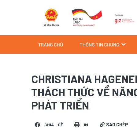
Skip
to
content
TRANG CHỦ
THÔNG TIN CHUNG
CHRISTIANA HAGENE
THÁCH THỨC VỀ NĂNG
PHÁT TRIỂN
SAO CHÉP
CHIA SẺ
IN