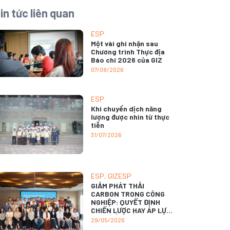
in tức liên quan
ESP
Một vài ghi nhận sau
Chương trình Thực địa
Báo chí 2026 của GIZ
07/08/2026
ESP
Khi chuyển dịch năng
lượng được nhìn từ thực
tiễn
31/07/2026
ESP
,
GIZESP
GIẢM PHÁT THẢI
CARBON TRONG CÔNG
NGHIỆP: QUYẾT ĐỊNH
CHIẾN LƯỢC HAY ÁP LỰC
SINH TỒN ĐỐI VỚI
29/05/2026
DOANH NGHIỆP?