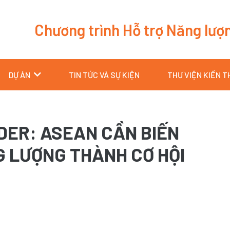
Chương trình Hỗ trợ Năng lượ
DỰ ÁN
TIN TỨC VÀ SỰ KIỆN
THƯ VIỆN KIẾN 
DER: ASEAN CẦN BIẾN
 LƯỢNG THÀNH CƠ HỘI