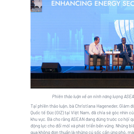
Phiên thảo luận về an ninh năng lượng ASE
Tại phiên thảo luận, bà Christiana Hageneder, Giám đ
Quốc tế Đức (GIZ) tại Việt Nam, đã chia sẻ góc nhìn củ
khu vực. Bà cho rằng ASEAN đang đứng trước cơ hội q
động lực cho đổi mới và phát triển bền vững. Những bi
qua không đơn thuần là những cú sốc cần ứng phó, mà 