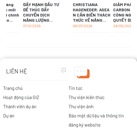
CHRISTIANA
GIẢM PHÁT THẢI
Bước đi đầu tiên
HAGENEDER: ASEA
CARBON TRONG
của GIZ Việt Nam
N CẦN BIẾN THÁCH
CÔNG NGHIỆP:
nhằm giảm phát
THỨC VỀ NĂNG
QUYẾT ĐỊNH CHIẾN
thải khí nhà kính
LƯỢNG THÀNH CƠ
LƯỢC HAY ÁP LỰC
tại văn phòng làm
06/07/2026
29/05/2026
11/11/2024
HỘI PHÁT TRIỂN
SINH TỒN ĐỐI VỚI
việc
DOANH NGHIỆP?
LIÊN HỆ
Trang chủ
Tin tức
Hoạt động của GIZ
Thư viện kiến thức
Thành viên dự án
Thư viện ảnh
Dự án
Bảo mật dữ liệu và thông tin
đăng ký website