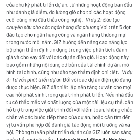
của chu kỳ phát triển dự án, từ những hoạt động ban đầu
như đánh giá điểm, đo lường gió cho tới các hoạt động
cuối cùng như đấu thầu công nghệ.
Ví dụ 2: Đào tạo
chuyên sâu cho các ngân hàng địa phương
Với trên 5 đợt
đào tạo cho ngân hàng công và ngân hàng thương mại
trong nước mỗi năm, GIZ hướng đến nâng cao năng lực
bộ phận thẩm định tín dụng trong việc phân tích, đánh
giá và cho vay đối với các dự án điện gió. Hoạt động này
bao gồm những nội dung cơ bản của tài chính dự án, mô
hình tài chính, cũng như đào tạo thẩm định chi tiết.
Ví dụ
3: Tư vấn phát triển dự án
Đối với các dự án điện gió đang
được thực hiện, GIZ đã thiết lập nền tảng tư vấn cho mọi
câu hỏi phát sinh trong quá trình phát triển. Nếu nhà đầu
tư có thắc mắc về chất lượng của một tài liệu cụ thể, cần
hỗ trợ trong việc giải trình đối với kiểm toán, không chắc
chắn về các bước tiếp theo của dự án, hoặc cần tìm đến
vị tư vấn phù hợp để đánh giá tác động môi trường và xã
hội, Phòng tư vấn phát triển dự án của GIZ luôn sẵn sàng
phản hồi mọi yêu cầu.
Lĩnh vực Hoạt động 3:
Hợp tác