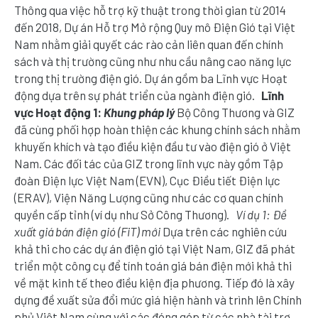
Thông qua việc hỗ trợ kỹ thuật trong thời gian từ 2014
đến 2018, Dự án Hỗ trợ Mở rộng Quy mô Điện Gió tại Việt
Nam nhằm giải quyết các rào cản liên quan đến chính
sách và thị trường cũng như nhu cầu nâng cao năng lực
trong thị trường điện gió. Dự án gồm ba Lĩnh vực Hoạt
động dựa trên sự phát triển của ngành điện gió.
Lĩnh
vực Hoạt động 1:
Khung pháp lý
Bộ Công Thương và GIZ
đã cùng phối hợp hoàn thiện các khung chính sách nhằm
khuyến khích và tạo điều kiện đầu tư vào điện gió ở Việt
Nam. Các đối tác của GIZ trong lĩnh vực này gồm Tập
đoàn Điện lực Việt Nam (EVN), Cục Điều tiết Điện lực
(ERAV), Viện Năng Lượng cũng như các cơ quan chính
quyền cấp tỉnh (ví dụ như Sở Công Thương).
Ví dụ 1: Đề
xuất giá bán điện gió (FiT) mới
Dựa trên các nghiên cứu
khả thi cho các dự án điện gió tại Việt Nam, GIZ đã phát
triển một công cụ để tính toán giá bán điện mới khả thi
về mặt kinh tế theo điều kiện địa phương. Tiếp đó là xây
dựng đề xuất sửa đổi mức giá hiện hành và trình lên Chính
phủ Việt Nam cùng với các đóng góp từ các nhà tài trợ