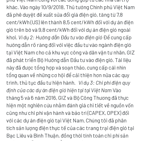
khác. Vào ngày 10/9/2018, Thủ tướng Chính phủ Việt Nam
đã phê duyệt đề xuất sửa đổi giá điện gió, tăng từ 7,8
cent/kWh (US) lên thành 8,5 cent/kWh đối với dự án điện
gió trên bờ và 9,8 cent/kWh đối với dự án điện gió ngoài
khơi.
Ví dụ 2: Hướng dẫn Đầu tư vào điện gió
Để cung cấp
hướng dẫn rõ ràng đối với việc đầu tư vào ngành điện gió
tại Việt Nam cho cả khu vực công và dân vận tư nhân, GIZ
đã phát triển Bộ Hướng dẫn Đầu tư vào điện gió. Tài liệu
này đã được tổng hợp và soạn thảo, cung cấp cái nhìn
tổng quan về những cơ hội để cải thiện hơn nữa các quy
trình, thủ tục đầu tư hiện hành.
Ví dụ 3: Chi phí điện quy
định của các dự án điện gió hiện tại tại Việt Nam
Vào
tháng 5 và 6 năm 2016, GIZ và Bộ Công Thương đã thực
hiện một nghiên cứu nhằm đánh giá chi tiết về nguồn vốn
cũng như chi phí vận hành và bảo trì (CAPEX, OPEX) đối
với các dự án điện gió tại Việt Nam. Chúng tôi đã phân
tích sản lượng điện thực tế của các trang trại điện gió tại
Bạc Liêu và Bình Thuận, đồng thời tính toán chi phí sản