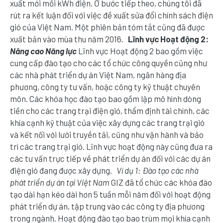
xuất mới mỗi kWh điện. Ở bước tiếp theo, chúng tôi đã
rút ra kết luận đối với việc đề xuất sửa đổi chính sách điện
gió của Việt Nam. Một phiên bản tóm tắt cũng đã được
xuất bản vào mùa thu năm 2016.
Lĩnh vực Hoạt động 2:
Nâng cao Năng lực
Lĩnh vực Hoạt động 2 bao gồm việc
cung cấp đào tạo cho các tổ chức công quyền cũng như
các nhà phát triển dự án Việt Nam, ngân hàng địa
phương, công ty tư vấn, hoặc công ty kỹ thuật chuyên
môn. Các khóa học đào tạo bao gồm lập mô hình dòng
tiền cho các trang trại điện gió, thẩm định tài chính, các
khía cạnh kỹ thuật của việc xây dựng các trang trại gió
và kết nối với lưới truyền tải, cũng như vận hành và bảo
trì các trang trại gió. Lĩnh vực hoạt động này cũng đưa ra
các tư vấn trực tiếp về phát triển dự án đối với các dự án
điện gió đang được xây dựng.
Ví dụ 1: Đào tạo các nhà
phát triển dự án tại Việt Nam
GIZ đã tổ chức các khóa đào
tạo dài hạn kéo dài hơn 5 tuần mỗi năm đối với hoạt động
phát triển dự án, tập trung vào các công ty địa phương
trong ngành. Hoạt động đào tạo bao trùm mọi khía cạnh