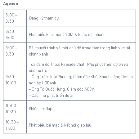
Agenda
8:00 –
Đăng ký tham dự
8:30
8:30 –
Phát biểu khai mạc từ GIZ & khảo sát nhanh
9:00
9:00 –
Bài thuyết trình về một chủ đề trọng tâm trong lĩnh vực tài
9:30
chính xanh
Tọa đàm đối thoại Fireside Chat:
Nhà phát triển dự án và
nhà tài trợ
9:30 –
– Ông Trần Hoài Phương, Giám đốc Khối Khách hàng Doanh
10:00
nghiệp HDBank
– Ông Tô Quốc Hưng, Giám đốc ACCA
– Các nhà phát triển dự án
10:00 –
Phiên hỏi đáp
10:30
10:30 –
Phát biểu bế mạc & kết nối giao lưu
11:00