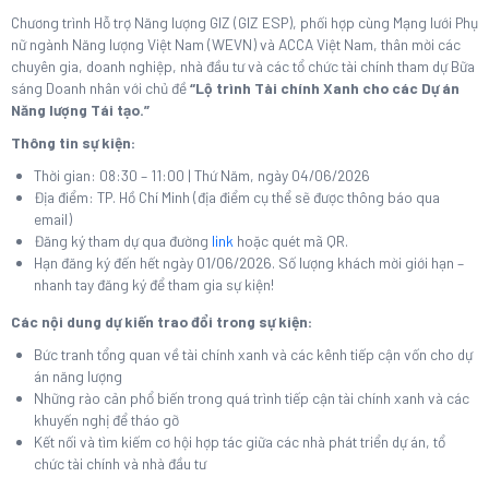
Chương trình Hỗ trợ Năng lượng GIZ (GIZ ESP), phối hợp cùng Mạng lưới Phụ
nữ ngành Năng lượng Việt Nam (WEVN) và ACCA Việt Nam, thân mời các
chuyên gia, doanh nghiệp, nhà đầu tư và các tổ chức tài chính tham dự Bữa
sáng Doanh nhân với chủ đề
“Lộ trình Tài chính Xanh cho các Dự án
Năng lượng Tái tạo.”
Thông tin sự kiện:
Thời gian: 08:30 – 11:00 | Thứ Năm, ngày 04/06/2026
Địa điểm: TP. Hồ Chí Minh (địa điểm cụ thể sẽ được thông báo qua
email)
Đăng ký tham dự qua đường
link
hoặc quét mã QR.
Hạn đăng ký đến hết ngày 01/06/2026. Số lượng khách mời giới hạn –
nhanh tay đăng ký để tham gia sự kiện!
Các nội dung dự kiến trao đổi trong sự kiện:
Bức tranh tổng quan về tài chính xanh và các kênh tiếp cận vốn cho dự
án năng lượng
Những rào cản phổ biến trong quá trình tiếp cận tài chính xanh và các
khuyến nghị để tháo gỡ
Kết nối và tìm kiếm cơ hội hợp tác giữa các nhà phát triển dự án, tổ
chức tài chính và nhà đầu tư