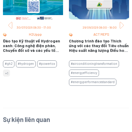
30/07/2026 08:30 - 17:00
26/06/2026 08:00 - 18:00
H2Uppp
ACT MEPS
Đào tạo Kỹ thuật về Hydrogen
Chương trình đào tạo Thích
xanh: Công nghệ điện phân,
ứng với các thay đổi Tiêu chuẩn
Chuyển đổi số và các yếu tố
Hiệu suất năng lượng Điều hoà
thúc đẩy thị trường
không khí không ống gió
#gh2
#hydrogen
#powertox
#airconditioningtransformation
#energyefficiency
+1
#energyperformancestandard
Sự kiện liên quan