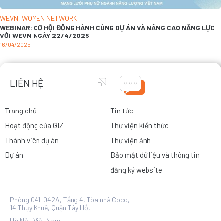
WEVN
,
WOMEN NETWORK
WEBINAR: CƠ HỘI ĐỒNG HÀNH CÙNG DỰ ÁN VÀ NÂNG CAO NĂNG LỰC
VỚI WEVN NGÀY 22/4/2025
16/04/2025
LIÊN HỆ
Trang chủ
Tin tức
Hoạt động của GIZ
Thư viện kiến thức
Thành viên dự án
Thư viện ảnh
Dự án
Bảo mật dữ liệu và thông tin
đăng ký website
Phòng 041-042A, Tầng 4, Tòa nhà Coco,
14 Thụy Khuê, Quận Tây Hồ,
Hà Nội, Việt Nam