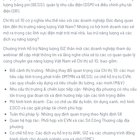
lượng bằng pin (BESS), quản lý nhu cầu điện (DSM) và điều chỉnh phụ tải
điện (DR).
Chỉ thị số 10 có ý nghĩa như thế nào với các doanh nghiệp Đức đang quan
tâm đến thị trường năng lượng Việt Nam? Những cơ hội kinh doanh nào sẽ
mở ra trong các lĩnh vực điện mặt trời mái nhà, lưu trữ năng lượng và các
dịch vụ năng lượng?
Chương trình Hỗ trợ Năng lượng GIZ thân mời các doanh nghiệp tham dự
webinar để cập nhật thông tin và lắng nghe chia sẻ từ các cơ quan quản lý
cùng chuyên gia năng lượng Việt Nam về Chỉ thị số 10, bao gồm:
Bối cảnh thị trường: Những thay đổi quan trọng của Chỉ thị 10; các mục
tiêu cấp tỉnh trong phát triển ĐMTMN và BESS; cơ chế hỗ trợ từ EVN;
các quy chuẩn xây dựng và tiêu chuẩn đo lường, xác minh (M&V)
Nhu cầu thị trường & chiến lược tiếp cận: Những địa phương có nhu cầu
lớn trong giai đoạn tới và định hướng tiếp cận các tỉnh trọng điểm
Mô hình kinh doanh: Các cơ chế ưu đãi dự kiến, tín dụng xanh, mô hình
ESCO và các giải pháp tài chính phù hợp
Tuân thủ pháp lý: Những quy định quan trọng theo Nghị định 58
Quan hệ hợp tác: Phối hợp với EVN và các Sở Công Thương cấp địa
phương
Cơ chế hỗ trợ: Các dịch vụ hỗ trợ từ AHK, GIZ và các chương trình đồng
hành dành cho doanh nghiệp vừa và nhỏ (SME)