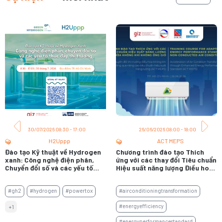
30/07/2026 08:30 - 17:00
26/06/2026 08:00 - 18:00
H2Uppp
ACT MEPS
Đào tạo Kỹ thuật về Hydrogen
Chương trình đào tạo Thích
xanh: Công nghệ điện phân,
ứng với các thay đổi Tiêu chuẩn
Chuyển đổi số và các yếu tố
Hiệu suất năng lượng Điều hoà
thúc đẩy thị trường
không khí không ống gió
#gh2
#hydrogen
#powertox
#airconditioningtransformation
#energyefficiency
+1
#energyperformancestandard