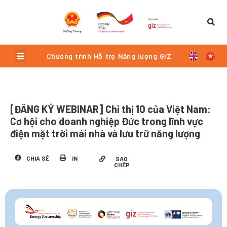
Skip
to
content
Menu
Chương trình Hỗ trợ Năng lượng GIZ
[ĐĂNG KÝ WEBINAR] Chỉ thị 10 của Việt Nam:
Cơ hội cho doanh nghiệp Đức trong lĩnh vực
điện mặt trời mái nhà và lưu trữ năng lượng
CHIA SẺ
IN
SAO
CHÉP