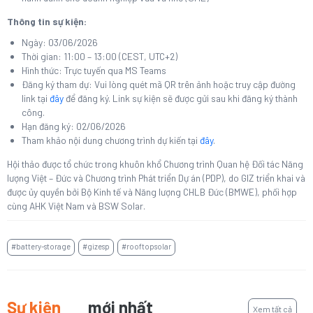
Thông tin sự kiện:
Ngày: 03/06/2026
Thời gian: 11:00 – 13:00 (CEST, UTC+2)
Hình thức: Trực tuyến qua MS Teams
Đăng ký tham dự: Vui lòng quét mã QR trên ảnh hoặc truy cập đường
link tại
đây
để đăng ký. Link sự kiện sẽ được gửi sau khi đăng ký thành
công.
Hạn đăng ký: 02/06/2026
Tham khảo nội dung chương trình dự kiến tại
đây
.
Hội thảo được tổ chức trong khuôn khổ Chương trình Quan hệ Đối tác Năng
lượng Việt – Đức và Chương trình Phát triển Dự án (PDP), do GIZ triển khai và
được ủy quyền bởi Bộ Kinh tế và Năng lượng CHLB Đức (BMWE), phối hợp
cùng AHK Việt Nam và BSW Solar.
#battery-storage
#gizesp
#rooftopsolar
Sự kiện
mới nhất
Xem tất cả