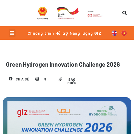
Skip
to
content
Menu
Chương trình Hỗ trợ Năng lượng GIZ
Green Hydrogen Innovation Challenge 2026
CHIA SẺ
IN
SAO
CHÉP