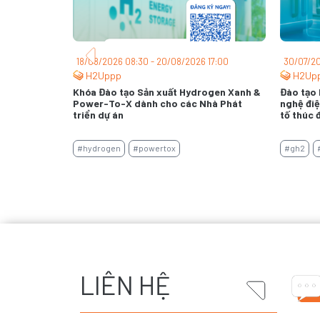
18/08/2026 08:30 - 20/08/2026 17:00
30/07/20
H2Uppp
H2Up
ghệ & Ứng
Khóa Đào tạo Sản xuất Hydrogen Xanh &
Đào tạo 
Power-To-X dành cho các Nhà Phát
nghệ điệ
triển dự án
tố thúc 
x
+4
#hydrogen
#powertox
#gh2
LIÊN HỆ