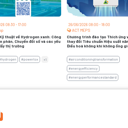
26 08:30 - 17:00
26/06/2026 08:00 - 18:00
pp
ACT MEPS
Kỹ thuật về Hydrogen xanh: Công
Chương trình đào tạo Thích ứng 
n phân, Chuyển đổi số và các yếu
thay đổi Tiêu chuẩn Hiệu suất nă
đẩy thị trường
Điều hoà không khí không ống gi
#hydrogen
#powertox
#airconditioningtransformation
+1
#energyefficiency
#energyperformancestandard