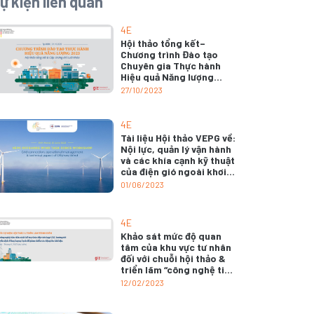
ự kiện liên quan
4E
Hội thảo tổng kết–
Chương trình Đào tạo
Chuyên gia Thực hành
Hiệu quả Năng lượng
2023.
27/10/2023
4E
Tài liệu Hội thảo VEPG về:
Nội lực, quản lý vận hành
và các khía cạnh kỹ thuật
của điện gió ngoài khơi –
Ngày 1/6/2023.
01/06/2023
4E
Khảo sát mức độ quan
tâm của khu vực tư nhân
đối với chuỗi hội thảo &
triển lãm “công nghệ tiên
tiến hỗ trợ thúc đẩy tích
12/02/2023
hợp năng lượng tái tạo
biến đổi (VRE), hướng tới