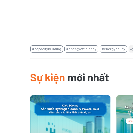
#capacitybuilding
#energyefficiency
#energypolicy
+
Sự kiện
mới nhất