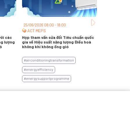
25/06/2026 08:00 - 18:00
25/06/2026 0
ACT MEPS
H2Uppp
,
với các
Họp tham vấn sửa đổi Tiêu chuẩn quốc
Training về
ng lượng
gia về Hiệu suất năng lượng Điều hoà
cho Mạng lư
ó
không khí không ống gió
Việt Nam (
#airconditioningtransformation
#mangluoiph
#energyefficiency
#womenemp
#energysupportprogramme