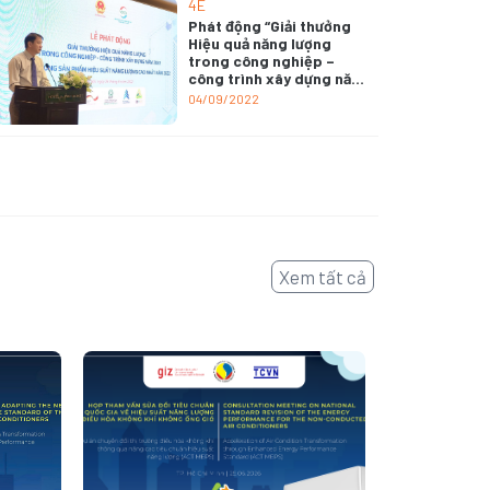
chuyển đổi năng lượng
4E
sạch với mục tiêu giảm
Phát động “Giải thưởng
thiểu tác động đến khí
Hiệu quả năng lượng
hậu” tại Hà Nội
trong công nghiệp –
công trình xây dựng năm
2022; Giải thưởng Sản
04/09/2022
phẩm hiệu suất năng
lượng cao nhất năm
2022”
Xem tất cả