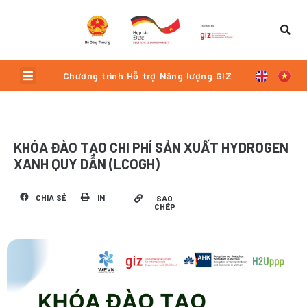
Skip
to
content
Menu
Chương trình Hỗ trợ Năng lượng GIZ
KHÓA ĐÀO TẠO CHI PHÍ SẢN XUẤT HYDROGEN
XANH QUY DẪN (LCOGH)
CHIA SẺ
IN
SAO
CHÉP