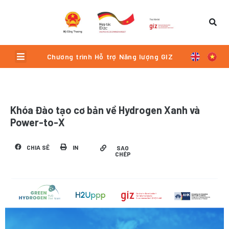
Skip
to
content
Menu
Chương trình Hỗ trợ Năng lượng GIZ
Khóa Đào tạo cơ bản về Hydrogen Xanh và
Power-to-X
CHIA SẺ
IN
SAO
CHÉP