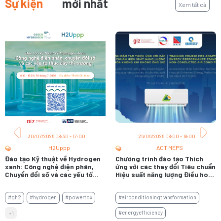
Sự kiện
mới nhất
Xem tất cả
30/07/2026 08:30 - 17:00
26/06/2026 08:00 - 18:00
H2Uppp
ACT MEPS
Đào tạo Kỹ thuật về Hydrogen
Chương trình đào tạo Thích
xanh: Công nghệ điện phân,
ứng với các thay đổi Tiêu chuẩn
Chuyển đổi số và các yếu tố
Hiệu suất năng lượng Điều hoà
thúc đẩy thị trường
không khí không ống gió
#gh2
#hydrogen
#powertox
#airconditioningtransformation
#energyefficiency
+1