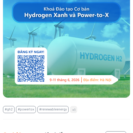
#gh2
#powertox
#renewableenergy
+1