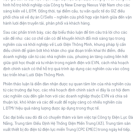
hình hỗ trợ khởi nghiệp của Công ty New Energy Nexus Việt Nam cho các
sáng kiến về LĐTM. Đồng thời, tại điểm cầu, tư vấn quốc tế do GIZ điều
phối chia sẻ về dự án C/Sells – nghiên cứu phối hợp vận hành giữa đến vận
hành lưới điện truyền tải, phân phối và khách hàng.
Sau các phần trình bày, các đại biểu thảo luận để tìm câu trả lời cho các
vấn đề như: các cơ chế cần có để khuyến khích đổi mới sáng tạo trong
nghiên cứu và khởi nghiệp về Lưới Điện Thông Minh, khung pháp lý cần
điều chỉnh để giảm bớt khó khăn cho giai đoạn triển khai thí điểm, điều
doanh nghiệp cần từ các nhà nghiên cứu, phương án tăng cường liên kết
giữa giới học thuật và tư nhân trong ngành điện với EVN, cách nhà hoạch
định chính sách có thể hỗ trợ quá trình áp dụng các nghiên cứu vào công
tác triển khai Lưới Điện Thông Minh.
Phiên thảo luận là diễn đàn nhận được sự quan tâm lớn của nhà nghiên cứu
từ các trường đại học, các nhà hoạch định chính sách vì đây là cơ hội đem
các nghiên cứu đến gần hơn với các doanh nghiệp thuộc EVN và chia sẻ
thuận lợi, khó khăn và các đề xuất để ngày càng có nhiều nghiên cứu
LĐTM/ hiệu quả năng lượng được áp dụng trong thực tế.
Các đại biểu sau đó đã có chuyến thăm và làm việc tại Công ty Điện Lực Đà
Nẵng, Trung tâm Điều Định Hệ Thống Điện Miền Trung (A3), Trung tâm sản
xuất thiết bị đo điện tử điện lực miền Trung (CPC EMEC) trong ngày kế tiếp.