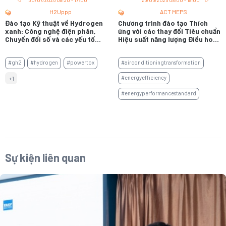
H2Uppp
ACT MEPS
Đào tạo Kỹ thuật về Hydrogen
Chương trình đào tạo Thích
xanh: Công nghệ điện phân,
ứng với các thay đổi Tiêu chuẩn
Chuyển đổi số và các yếu tố
Hiệu suất năng lượng Điều hoà
thúc đẩy thị trường
không khí không ống gió
#gh2
#hydrogen
#powertox
#airconditioningtransformation
#energyefficiency
+1
#energyperformancestandard
Sự kiện liên quan