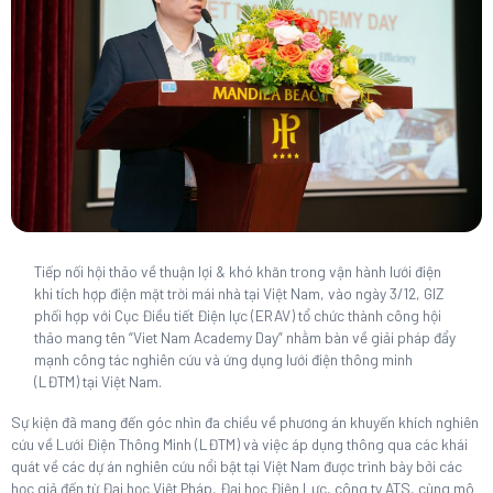
Tiếp nối hội thảo về thuận lợi & khó khăn trong vận hành lưới điện
khi tích hợp điện mặt trời mái nhà tại Việt Nam, vào ngày 3/12, GIZ
phối hợp với Cục Điều tiết Điện lực (ERAV) tổ chức thành công hội
thảo mang tên “Viet Nam Academy Day” nhằm bàn về giải pháp đẩy
mạnh công tác nghiên cứu và ứng dụng lưới điện thông minh
(LĐTM) tại Việt Nam.
Sự kiện đã mang đến góc nhìn đa chiều về phương án khuyến khích nghiên
cứu về Lưới Điện Thông Minh (LĐTM) và việc áp dụng thông qua các khái
quát về các dự án nghiên cứu nổi bật tại Việt Nam được trình bày bởi các
học giả đến từ Đại học Việt Pháp, Đại học Điện Lực, công ty ATS, cùng mô