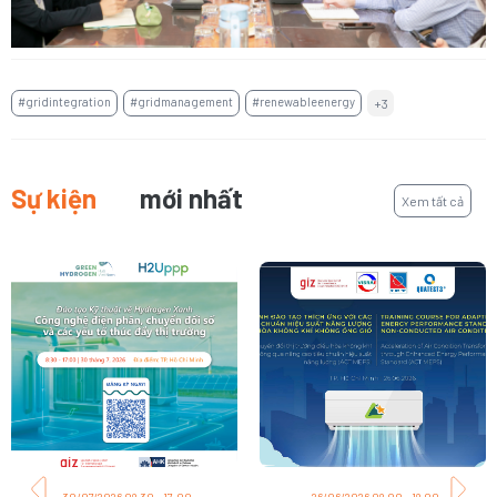
#gridintegration
#gridmanagement
#renewableenergy
+3
Sự kiện
mới nhất
Xem tất cả
30/07/2026 08:30 - 17:00
26/06/2026 08:00 - 18:00