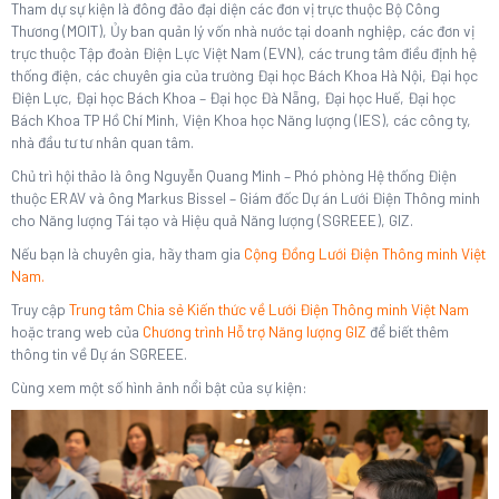
Tham dự sự kiện là đông đảo đại diện các đơn vị trực thuộc Bộ Công
Thương (MOIT), Ủy ban quản lý vốn nhà nước tại doanh nghiệp, các đơn vị
trực thuộc Tập đoàn Điện Lực Việt Nam (EVN), các trung tâm điều định hệ
thống điện, các chuyên gia của trường Đại học Bách Khoa Hà Nội, Đại học
Điện Lực, Đại học Bách Khoa – Đại học Đà Nẵng, Đại học Huế, Đại học
Bách Khoa TP Hồ Chí Minh, Viện Khoa học Năng lượng (IES), các công ty,
nhà đầu tư tư nhân quan tâm.
Chủ trì hội thảo là ông Nguyễn Quang Minh – Phó phòng Hệ thống Điện
thuộc ERAV và ông Markus Bissel – Giám đốc Dự án Lưới Điện Thông minh
cho Năng lượng Tái tạo và Hiệu quả Năng lượng (SGREEE), GIZ.
Nếu bạn là chuyên gia, hãy tham gia
Cộng Đồng Lưới Điện Thông minh Việt
Nam.
Truy cập
Trung tâm Chia sẻ Kiến thức về Lưới Điện Thông minh Việt Nam
hoặc trang web của
Chương trình Hỗ trợ Năng lượng GIZ
để biết thêm
thông tin về Dự án SGREEE.
Cùng xem một số hình ảnh nổi bật của sự kiện: