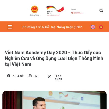
Skip
to
content
Menu
Chương trình Hỗ trợ Năng lượng GIZ
Viet Nam Academy Day 2020 – Thúc Đẩy các
Nghiên Cứu và Ứng Dụng Lưới Điện Thông Minh
tại Việt Nam.
CHIA SẺ
IN
SAO
CHÉP