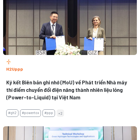
H2Uppp
Ký kết Biên bản ghi nhớ (MoU) về Phát triển Nhà máy
thí điểm chuyển đổi điện năng thành nhiên liệu lỏng
(Power-to-Liquid) tại Việt Nam
#gh2
#powertox
#ppp
+2