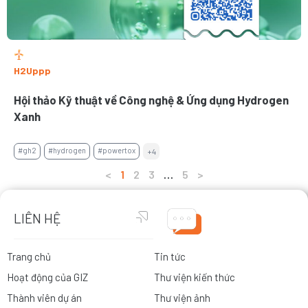
H2Uppp
Hội thảo Kỹ thuật về Công nghệ & Ứng dụng Hydrogen
Xanh
#gh2
#hydrogen
#powertox
+4
<
1
2
3
…
5
>
LIÊN HỆ
Trang chủ
Tin tức
Hoạt động của GIZ
Thư viện kiến thức
Thành viên dự án
Thư viện ảnh