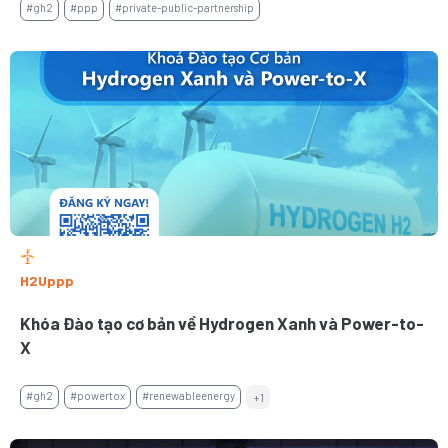
#gh2
#ppp
#private-public-partnership
H2Uppp
Khóa Đào tạo cơ bản về Hydrogen Xanh và Power-to-
X
#gh2
#powertox
#renewableenergy
+1