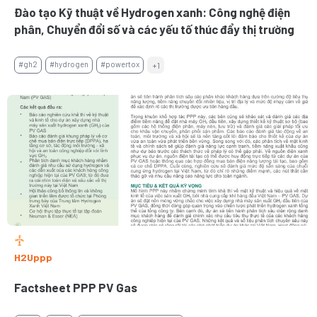
Đào tạo Kỹ thuật về Hydrogen xanh: Công nghệ điện
phân, Chuyển đổi số và các yếu tố thúc đẩy thị trường
#gh2
#hydrogen
#powertox
+1
H2Uppp
Factsheet PPP PV Gas