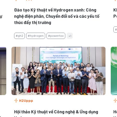
Đào tạo Kỹ thuật về Hydrogen xanh: Công
K
ự
nghệ điện phân, Chuyển đổi số và các yếu tố
P
thúc đẩy thị trường
#
#gh2
#hydrogen
#powertox
+1
H2Uppp
Hội thảo Kỹ thuật về Công nghệ & Ứng dụng
H