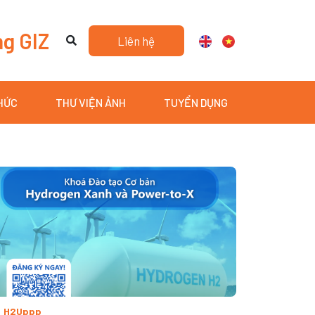
ng GIZ
Liên hệ
THỨC
THƯ VIỆN ẢNH
TUYỂN DỤNG
H2Uppp