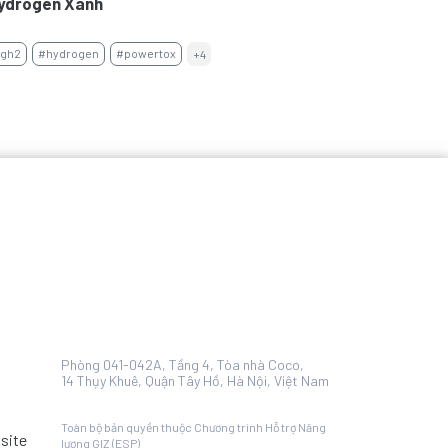
ydrogen Xanh
gh2
#hydrogen
#powertox
+4
Phòng 041-042A, Tầng 4, Tòa nhà Coco,
14 Thụy Khuê, Quận Tây Hồ, Hà Nội, Việt Nam
Toàn bộ bản quyền thuộc Chương trình Hỗ trợ Năng
bsite
lượng GIZ (ESP)