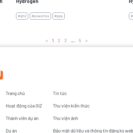
nh
Hydrogen
H
#gh2
#powertox
#ppp
#
<
1
2
3
…
5
>
Trang chủ
Tin tức
Hoạt động của GIZ
Thư viện kiến thức
Thành viên dự án
Thư viện ảnh
Dự án
Bảo mật dữ liệu và thông tin đăng ký we