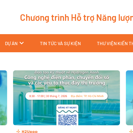
Chương trình Hỗ trợ Năng lượ
DỰ ÁN
TIN TỨC VÀ SỰ KIỆN
THƯ VIỆN KIẾN 
T
T
T
T
r
r
r
r
a
a
a
a
n
n
n
n
g
g
g
g
H2Uppp