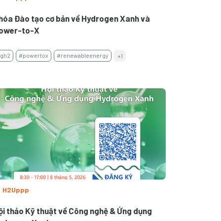
hóa Đào tạo cơ bản về Hydrogen Xanh và
ower-to-X
gh2
#powertox
#renewableenergy
+1
H2Uppp
ội thảo Kỹ thuật về Công nghệ & Ứng dụng