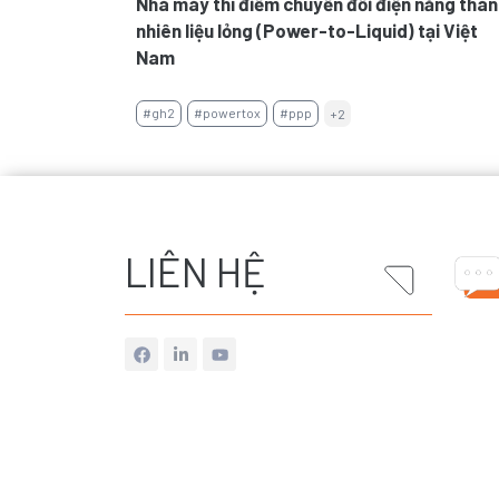
Nhà máy thí điểm chuyển đổi điện năng thà
nhiên liệu lỏng (Power-to-Liquid) tại Việt
Nam
#gh2
#powertox
#ppp
+2
LIÊN HỆ
L
i
n
k
e
d
i
n
-
i