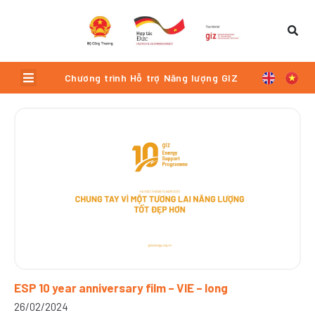
Skip
to
content
Menu
Chương trình Hỗ trợ Năng lượng GIZ
Trang
Trang
Trang
Trang
Trang
ESP 10 year anniversary film – VIE – long
26/02/2024