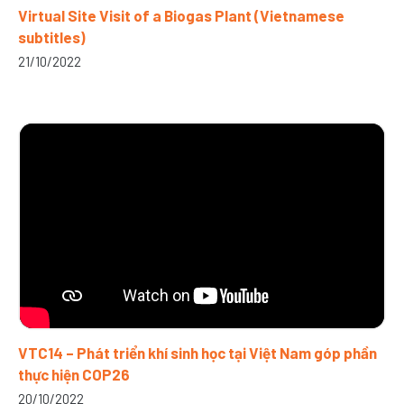
Virtual Site Visit of a Biogas Plant (Vietnamese
subtitles)
21/10/2022
VTC14 – Phát triển khí sinh học tại Việt Nam góp phần
thực hiện COP26
20/10/2022