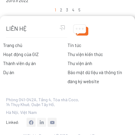
20/07/2022
1
2
3
4
5
LIÊN HỆ
Trang chủ
Tin tức
Hoạt động của GIZ
Thư viện kiến thức
Thành viên dự án
Thư viện ảnh
Dự án
Bảo mật dữ liệu và thông tin
đăng ký website
Phòng 041-042A, Tầng 4, Tòa nhà Coco,
14 Thụy Khuê, Quận Tây Hồ,
Hà Nội, Việt Nam
L
Linked:
i
n
k