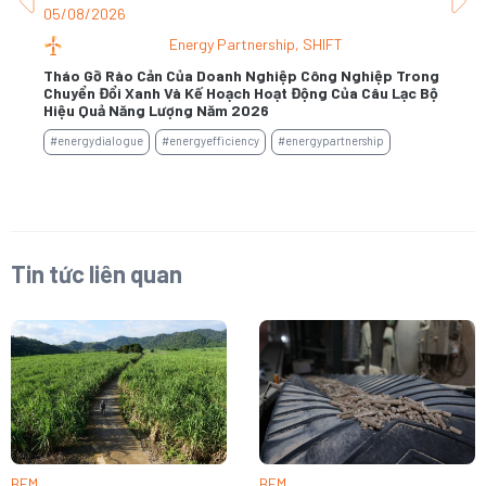
05/08/2026
31
Energy Partnership
,
SHIFT
Tháo Gỡ Rào Cản Của Doanh Nghiệp Công Nghiệp Trong
Chuyển Đổi Xanh Và Kế Hoạch Hoạt Động Của Câu Lạc Bộ
Kh
Hiệu Quả Năng Lượng Năm 2026
#e
#energydialogue
#energyefficiency
#energypartnership
Tin tức liên quan
BEM
BEM