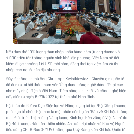
Nếu thay thế 10% lượng than nhập khẩu hàng năm (tương đương với
4.000 triệu tấn) bằng nguồn sinh khối địa phương, Việt Nam sẽ tiết
kiệm được khoảng 1 tỷ USD mỗi năm, đồng thời tạo việc làm và thu
nhập cho người dân địa phương.
Đây là thông tin mà ông Christoph Kwintkiewicz – Chuyên gia quốc tế –
đã đưa ra tại hội thảo tham vấn ‘Ứng dụng công nghệ đáng đề tại các
nhà máy nhiệt điện ở Việt Nam: Tiềm năng sinh khối và công nghệ hiện
có’, diễn ra ngày 6-7/9/2022 tại thành phố Ninh Bình.
Hội thảo do GIZ và Cục Điện lực và Năng lượng tái tạo/Bộ Công Thương
phối hợp tổ chức. Hội thảo là một phần của Dự án “Bảo vệ Khí hậu thông
qua Phát triển Thị trường Năng lượng Sinh học Bền vững ở Việt Nam” do
Bộ Môi trường, Bảo tồn Thiên nhiên, An toàn Hạt nhân và Bảo vệ Người
tiêu dùng CHLB Đức (BMUV) thông qua Quỹ Sáng kiến Khí hậu Quốc tế