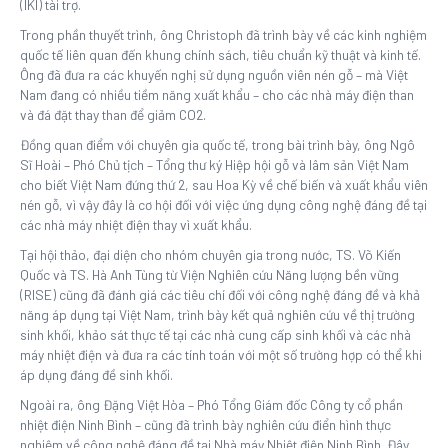
(IKI) tài trợ.
Trong phần thuyết trình, ông Christoph đã trình bày về các kinh nghiệm
quốc tế liên quan đến khung chính sách, tiêu chuẩn kỹ thuật và kinh tế.
Ông đã đưa ra các khuyến nghị sử dụng nguồn viên nén gỗ – mà Việt
Nam đang có nhiều tiềm năng xuất khẩu – cho các nhà máy điện than
và đá đặt thay than để giảm CO2.
Đồng quan điểm với chuyên gia quốc tế, trong bài trình bày, ông Ngô
Sĩ Hoài – Phó Chủ tịch – Tổng thư ký Hiệp hội gỗ và lâm sản Việt Nam
cho biết Việt Nam đứng thứ 2, sau Hoa Kỳ về chế biến và xuất khẩu viên
nén gỗ, vì vậy đây là cơ hội đối với việc ứng dụng công nghệ đáng đề tại
các nhà máy nhiệt điện thay vì xuất khẩu.
Tại hội thảo, đại diện cho nhóm chuyên gia trong nước, TS. Võ Kiến
Quốc và TS. Hà Anh Tùng từ Viện Nghiên cứu Năng lượng bền vững
(RISE) cũng đã đánh giá các tiêu chí đối với công nghệ đáng đề và khả
năng áp dụng tại Việt Nam, trình bày kết quả nghiên cứu về thị trường
sinh khối, khảo sát thực tế tại các nhà cung cấp sinh khối và các nhà
máy nhiệt điện và đưa ra các tính toán với một số trường hợp có thể khi
áp dụng đáng đề sinh khối.
Ngoài ra, ông Đặng Việt Hòa – Phó Tổng Giám đốc Công ty cổ phần
nhiệt điện Ninh Bình – cũng đã trình bày nghiên cứu điển hình thực
nghiệm về công nghệ đáng đề tại Nhà máy Nhiệt điện Ninh Bình. Đây