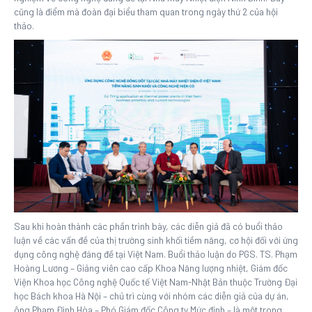
cũng là điểm mà đoàn đại biểu tham quan trong ngày thứ 2 của hội
thảo.
Sau khi hoàn thành các phần trình bày, các diễn giả đã có buổi thảo
luận về các vấn đề của thị trường sinh khối tiềm năng, cơ hội đối với ứng
dụng công nghệ đáng đề tại Việt Nam. Buổi thảo luận do PGS. TS. Phạm
Hoàng Lương – Giảng viên cao cấp Khoa Năng lượng nhiệt, Giám đốc
Viện Khoa học Công nghệ Quốc tế Việt Nam-Nhật Bản thuộc Trường Đại
học Bách khoa Hà Nội – chủ trì cùng với nhóm các diễn giả của dự án,
ông Phạm Đình Hòa – Phó Giám đốc Công ty Mức định – là một trong