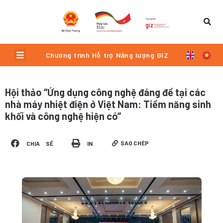
Skip
to
content
Menu
Chương trình Hỗ trợ Năng lượng GIZ
Hội thảo “Ứng dụng công nghệ đáng đề tại các
nhà máy nhiệt điện ở Việt Nam: Tiềm năng sinh
khối và công nghệ hiện có”
SAO CHÉP
CHIA SẺ
IN