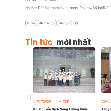
Nguồn: Báo Vietnam Investment Review, Số 1495/8-1
#bem
#bioenergy
#biogas
+3
Tin tức
mới nhất
31/07/2026
29/07
rgy Partnership
,
ESP
IFT
Khi Chuyển Dịch Năng Lượng Được
Tăng 