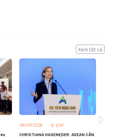
Xem tất cả
06/07/2026
02/07/2026
ESP
iêu
CHRISTIANA HAGENEDER: ASEAN CẦN
Họp Tham Vấn S