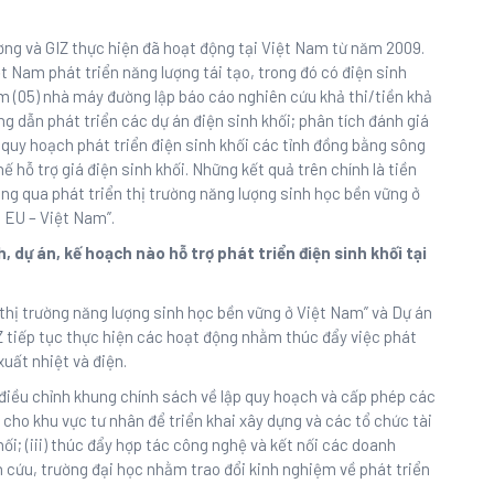
ng và GIZ thực hiện đã hoạt động tại Việt Nam từ năm 2009.
t Nam phát triển năng lượng tái tạo, trong đó có điện sinh
ăm (05) nhà máy đường lập báo cáo nghiên cứu khả thi/tiền khả
g dẫn phát triển các dự án điện sinh khối; phân tích đánh giá
quy hoạch phát triển điện sinh khối các tỉnh đồng bằng sông
 hỗ trợ giá điện sinh khối. Những kết quả trên chính là tiền
ông qua phát triển thị trường năng lượng sinh học bền vững ở
 EU – Việt Nam”.
h, dự án, kế hoạch nào hỗ trợ phát triển điện sinh khối tại
 thị trường năng lượng sinh học bền vững ở Việt Nam” và Dự án
Z tiếp tục thực hiện các hoạt động nhằm thúc đẩy việc phát
uất nhiệt và điện.
ợ điều chỉnh khung chính sách về lập quy hoạch và cấp phép các
c cho khu vực tư nhân để triển khai xây dựng và các tổ chức tài
ối; (iii) thúc đẩy hợp tác công nghệ và kết nối các doanh
 cứu, trường đại học nhằm trao đổi kinh nghiệm về phát triển