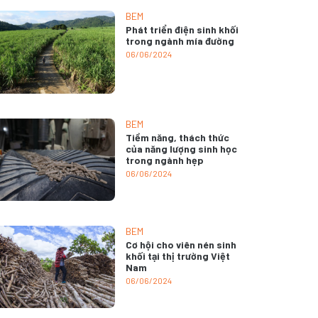
BEM
Phát triển điện sinh khối
trong ngành mía đường
06/06/2024
BEM
Tiềm năng, thách thức
của năng lượng sinh học
trong ngành hẹp
06/06/2024
BEM
Cơ hội cho viên nén sinh
khối tại thị trường Việt
Nam
06/06/2024