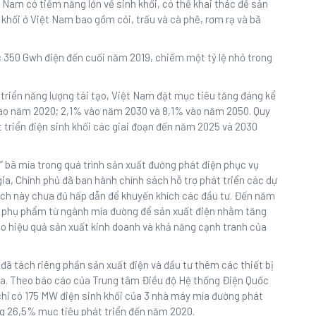
ệt Nam có tiềm năng lớn về sinh khối, có thể khai thác để sản
 khối ở Việt Nam bao gồm cỏi, trấu và cà phê, rơm rạ và bã
 350 Gwh điện đến cuối năm 2019, chiếm một tỷ lệ nhỏ trong
 triển năng lượng tái tạo, Việt Nam đặt mục tiêu tăng đáng kể
% vào năm 2020; 2,1% vào năm 2030 và 8,1% vào năm 2050. Quy
t triển điện sinh khối các giai đoạn đến năm 2025 và 2030
” bã mía trong quá trình sản xuất đường phát điện phục vụ
gia, Chính phủ đã ban hành chính sách hỗ trợ phát triển các dự
sách này chưa đủ hấp dẫn để khuyến khích các đầu tư. Đến năm
c phụ phẩm từ ngành mía đường để sản xuất điện nhằm tăng
ao hiệu quả sản xuất kinh doanh và khả năng cạnh tranh của
đã tách riêng phần sản xuất điện và đầu tư thêm các thiết bị
mía. Theo báo cáo của Trung tâm Điều độ Hệ thống Điện Quốc
chỉ có 175 MW điện sinh khối của 3 nhà máy mía đường phát
oảng 26,5% mục tiêu phát triển đến năm 2020.