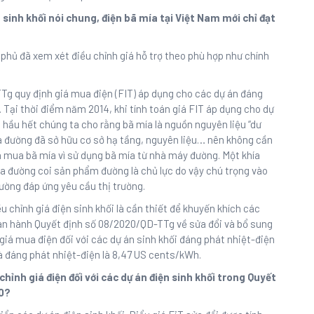
 sinh khối nói chung, điện bã mía tại Việt Nam mới chỉ đạt
 phủ đã xem xét điều chỉnh giá hỗ trợ theo phù hợp như chính
Tg quy định giá mua điện (FIT) áp dụng cho các dự án đáng
 Tại thời điểm năm 2014, khi tính toán giá FIT áp dụng cho dự
ì hầu hết chúng ta cho rằng bã mía là nguồn nguyên liệu “dư
 đường đã sở hữu cơ sở hạ tầng, nguyên liệu… nên không cần
 mua bã mía vì sử dụng bã mía từ nhà máy đường. Một khía
ía đường coi sản phẩm đường là chủ lực do vậy chú trọng vào
ờng đáp ứng yêu cầu thị trường.
 chỉnh giá điện sinh khối là cần thiết để khuyến khích các
ban hành Quyết định số 08/2020/QD-TTg về sửa đổi và bổ sung
giá mua điện đối với các dự án sinh khối đáng phát nhiệt-điện
là đáng phát nhiệt-điện là 8,47 US cents/kWh.
chỉnh giá điện đối với các dự án điện sinh khối trong Quyết
0?