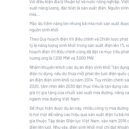
Với điều kiện địa lý thuận lợi và nước nông nghiệp, Vi
xuất năng lượng, đặc biệt là sản xuất điện. Nguồn sinh
mía…
Mặc dù tiềm năng lớn nhưng bã mía mới sản xuất được
nguồn sinh khối.
Theo Quy hoạch điện VII điều chỉnh và Chiến lược phát
tỷ lệ năng lượng sinh khối trong sản xuất điện lên 1
hoạch điện VII điều chỉnh cũng đã đặt ra mục tiêu phá
tương ứng là 1.200 MW và 3.000 MW.
Nhằm khuyến khích các dự án điện sinh khối “tận dụng
điện từ dùng, nếu dư thừa mỗi phát lên lưới điện quốc 
án điện điện sinh khối từ năm 2014. Tuy nhiên chính 
2020, tầm nhìn đến 2030 đặt mục tiêu là tận dụng cá
giá trị gia tăng của chuỗi sản xuất mía đường, nâng c
ngành mía đường Việt Nam.
Để thực hiện được dự án này, nhiều công ty mía đường 
lò hơi mới để nâng cao hiệu quả sản xuất điện từ bã 
gia thuộc Tập đoàn Điện lực Việt Nam, vào năm 2019 
điện lên lưới. Như vậy, điện sinh khối mới chỉ đạt kh