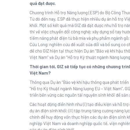
quả đạt được.
Chương trình Hỗ trợ Năng lượng (ESP) do Bộ Công Thươ
Từ đó đến nay, ESP đã thực hiện nhiều dự án hỗ trợ Việ
khối. Một số kết quả mà GIZ đã đạt được như hỗ trợ n
thi về việc chuyển đổi công nghệ; xây dựng sổ tay hướn
tiềm năng phát điện từ bã mía và phụ phẩm ngành gỗ; 
Cửu Long; nghiên cứu đề xuất sửa đổi và bổ sung cơ chế
đề cho GIZ hiện tại thực hiện Dự án “Bảo vệ khí hậu th
Việt Nam” và Dự án “Hỗ trợ Kỹ thuật ngành Năng lượng
Thời gian tới, GIZ sẽ tiếp tục có những chương trìn
Việt Nam?
Thông qua Dự án “Bảo vệ khí hậu thông qua phát triển
“Hỗ trợ Kỹ thuật ngành Năng lượng EU – Việt Nam”, GI
triển bền vững các nguồn tài nguyên sinh khối để sản x
Các hoạt động điển hình như (i) tạo điều kiện và hỗ tr
dự án điện sinh khối; (ii) tập trung tăng cường năng lự
chính để huy động vốn thực hiện các dự án điện sinh kh
nghiệp Việt Nam và doanh nghiệp quốc tế, viện nghiên
các dự án điện sinh khối.