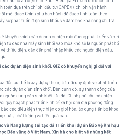
ển các dự án điện sinh khối. Biểu giá FiT sửa đổi được tính
nh toán dựa trên chi phí đầu tư (CAPEX), chi phí vận hành
 khối mới được Chính phủ ban hành đã được tính toán theo
ẩy sự phát triển điện sinh khối, và đảm bảo khả năng chi trả
y sẽ khuyến khích các doanh nghiệp mía đường phát triển và mở
điện từ các nhà máy sinh khối vào mùa khô sẽ là nguồn phát bổ
 về thiếu điện, dẫn đến phải nhập khẩu các nguồn điện dầu,
gia.
 các dự án điện sinh khối, GIZ có khuyến nghị gì đối với
 đổi, có thể là xây dựng thông tư mới quy định về phát triển
o các dự án điện sinh khối. Bên cạnh đó, sự thành công của
o nguồn cung cấp sinh khối. Do đó, Chính phủ cần có chiến
ới quy hoạch phát triển kinh tế xã hội của địa phương đồng
bảo các điều kiện thực hiện cơ giới hóa, áp dụng tiến bộ khoa
 suất, chất lượng và hiệu quả cao.
c và Năng lượng tái tạo đã triển khai dự án Bảo vệ Khí hậu
học Bền vững ở Việt Nam. Xin bà cho biết về những kết