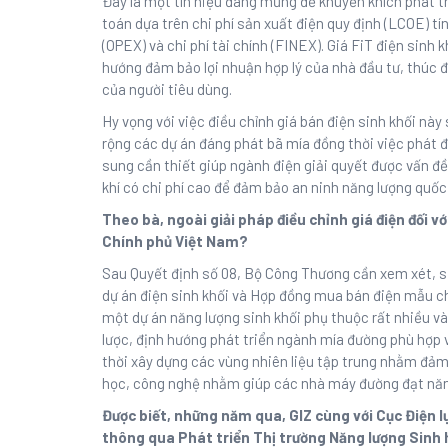
Đây là một tín hiệu đáng mừng để khuyến khích phát tri
toán dựa trên chi phí sản xuất điện quy định (LCOE) tí
(OPEX) và chi phí tài chính (FINEX). Giá FiT điện sinh
hướng đảm bảo lợi nhuận hợp lý của nhà đầu tư, thúc đ
của người tiêu dùng.
Hy vọng với việc điều chỉnh giá bán điện sinh khối nà
rộng các dự án đáng phát bã mía đồng thời việc phát 
sung cần thiết giúp ngành điện giải quyết được vấn đề
khí có chi phí cao để đảm bảo an ninh năng lượng quốc 
Theo bà, ngoài giải pháp điều chỉnh giá điện đối với
Chính phủ Việt Nam?
Sau Quyết định số 08, Bộ Công Thương cần xem xét, sửa
dự án điện sinh khối và Hợp đồng mua bán điện mẫu ch
một dự án năng lượng sinh khối phụ thuộc rất nhiều và
lược, định hướng phát triển ngành mía đường phù hợp v
thời xây dựng các vùng nhiên liệu tập trung nhằm đảm 
học, công nghệ nhằm giúp các nhà máy đường đạt năng
Được biết, những năm qua, GIZ cùng với Cục Điện lự
thông qua Phát triển Thị trường Năng lượng Sinh 