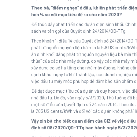
Theo bà, “điểm nghẹn” ở đâu, khiến phát triển điện
hơn ¼ so với mục tiêu đề ra cho năm 2020?
Để thúc đẩy phát triển các dự án điện sinh khối, Chính
sách và tên gọi của Quyết định 24/2014/QD-TTg.
Theo khoản 1, điều 14 của Quyết định số 24/2014/QD-T
phát từ nguồn nguyên liệu bã mía là 5,8 US cents/kWh.
án sinh khối đáng phát từ nguồn nguyên liệu bã mía th
thừa” của các nhà máy đường, do vậy các nhà máy mía
xây dựng cơ sở hạ tầng cho nhà máy đường, không cần
cạnh khác, ngay từ khi thành lập, các doanh nghiệp m
việc đầu tư máy móc phù hợp để đảm bảo sản phẩm đư
Để đạt được mục tiêu của dự án và quy hoạch, việc điều
nhà đầu tư. Do đó, vào ngày 5/3/2020, Thủ tướng đã 
một số điều của Quyết định số 24 năm 2014. Theo đó, 
là 7,03 US cents/kWh và đối với các dự án không phải 
Vậy xin bà cho biết quan điểm của GIZ về việc điều 
định số 08/2020/QD-TTg ban hành ngày 5/3/202