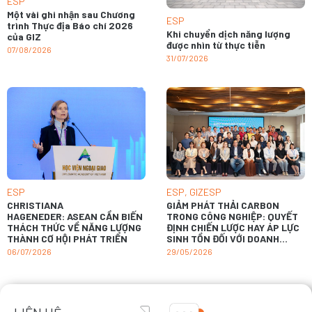
ESP
Một vài ghi nhận sau Chương
ESP
trình Thực địa Báo chí 2026
Khi chuyển dịch năng lượng
của GIZ
được nhìn từ thực tiễn
07/08/2026
31/07/2026
ESP
ESP
,
GIZESP
CHRISTIANA
GIẢM PHÁT THẢI CARBON
HAGENEDER: ASEAN CẦN BIẾN
TRONG CÔNG NGHIỆP: QUYẾT
THÁCH THỨC VỀ NĂNG LƯỢNG
ĐỊNH CHIẾN LƯỢC HAY ÁP LỰC
THÀNH CƠ HỘI PHÁT TRIỂN
SINH TỒN ĐỐI VỚI DOANH
NGHIỆP?
06/07/2026
29/05/2026