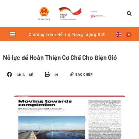
Skip
to
content
Menu
Chương trình Hỗ trợ Năng lượng GIZ
Nỗ lực để Hoàn Thiện Cơ Chế Cho Điện Gió
SAO CHÉP
CHIA SẺ
IN