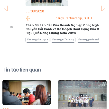
05/08/2026
31
Energy Partnership
,
SHIFT
Tháo Gỡ Rào Cản Của Doanh Nghiệp Công Nghiệp Trong
Chuyển Đổi Xanh Và Kế Hoạch Hoạt Động Của Câu Lạc Bộ
Kh
Hiệu Quả Năng Lượng Năm 2026
#e
#energydialogue
#energyefficiency
#energypartnership
Tin tức liên quan