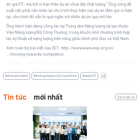
do giá FIT, mà bởi vì bản thân dự án chưa đạt chất lượng.” Ông cũng đề
xuất cần phải cân nhắc lại chu trình thực hiện các dự án điện gió vì hiện
tại, chu trình đó vẫn là quá ngắn với nhiều dự án quy mô lớn.
Ông Henri hiện đang công tác tại Trung tâm Năng lượng tái tạo thuộc
Viện Năng lượng/Bộ Công Thương, trong khuôn khổ chương trình hợp
tác kỹ thuật về năng lượng bền vững giữa chính phủ Đức và Việt Nam.
Xem toàn bộ bài viết của VET: http://www.www.esp.org.vn/
…/moving-towards-completion
#energycluster
#energysupportprogramme
#espat10
+2
Tin tức
mới nhất
Xem tất cả