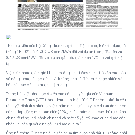
Theo dự kiến của Bộ Công Thương, giá FIT điện gió dự kiến áp dụng từ
tháng 11/2021 sẽ là 7,02 US cent/kWh đối với dự án trong đất liền và
8,47 US cent/kWh đối với dự án gần bờ, giảm hơn 17% so với giá hiện
tại.
Việc cân nhắc giảm giá FIT, theo ông Henri Wasnick – Cố vấn cao cấp
về năng lượng tái tạo của GIZ, không phải là điều quá ngạc nhiên với
hầu hết các bên tham gia thị trường.
Trong bài viết tổng hợp ý kiến của các chuyên gia của Vietnam
Economic Times (VET), ông Henri cho biết: “Giá FIT không phải là yếu
tố quyết định duy nhất tại việc thẩm định dự án hay các dự án đang hoạt
động. Hợp đồng mua bán điện (PPA), khâu thẩm định, các thủ tục hành
chính rõ ràng, bối cảnh chính trị và một số yếu tố khác cũng được cân
nhắc khi các quyết định đầu tư được đưa ra.”
Ông nói thêm, “Lý do nhiều dự án chưa tìm được nhà đầu tư không phải