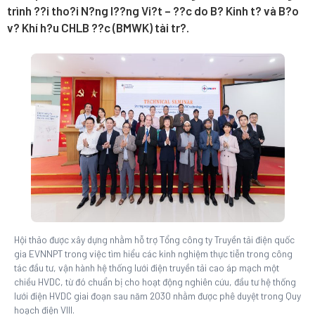
trình ??i tho?i N?ng l??ng Vi?t – ??c do B? Kinh t? và B?o
v? Khí h?u CHLB ??c (BMWK) tài tr?.
Hội thảo được xây dựng nhằm hỗ trợ Tổng công ty Truyền tải điện quốc
gia EVNNPT trong việc tìm hiểu các kinh nghiệm thực tiễn trong công
tác đầu tư, vận hành hệ thống lưới điện truyền tải cao áp mạch một
chiều HVDC, từ đó chuẩn bị cho hoạt động nghiên cứu, đầu tư hệ thống
lưới điện HVDC giai đoạn sau năm 2030 nhằm được phê duyệt trong Quy
hoạch điện VIII.