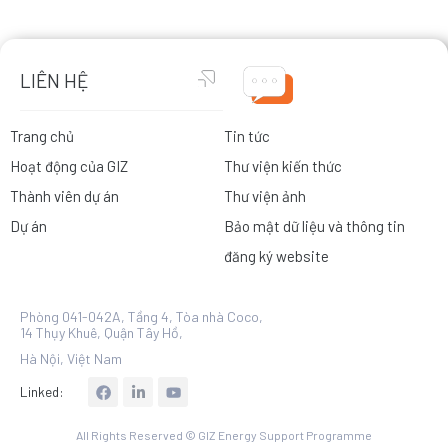
LIÊN HỆ
Trang chủ
Tin tức
Hoạt động của GIZ
Thư viện kiến thức
Thành viên dự án
Thư viện ảnh
Dự án
Bảo mật dữ liệu và thông tin
đăng ký website
Phòng 041-042A, Tầng 4, Tòa nhà Coco,
14 Thụy Khuê, Quận Tây Hồ,
Hà Nội, Việt Nam
L
Linked:
i
n
k
All Rights Reserved © GIZ Energy Support Programme
e