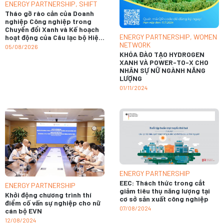
ENERGY PARTNERSHIP
,
SHIFT
Tháo gỡ rào cản của Doanh
nghiệp Công nghiệp trong
Chuyển đổi Xanh và Kế hoạch
ENERGY PARTNERSHIP
,
WOMEN
hoạt động của Câu lạc bộ Hiệu
NETWORK
quả Năng lượng năm 2026
05/08/2026
KHÓA ĐÀO TẠO HYDROGEN
XANH VÀ POWER-TO-X CHO
NHÂN SỰ NỮ NGÀNH NĂNG
LƯỢNG
01/11/2024
ENERGY PARTNERSHIP
EEC: Thách thức trong cắt
ENERGY PARTNERSHIP
giảm tiêu thụ năng lượng tại
Khởi động chương trình thí
cơ sở sản xuất công nghiệp
điểm cố vấn sự nghiệp cho nữ
07/08/2024
cán bộ EVN
12/08/2024