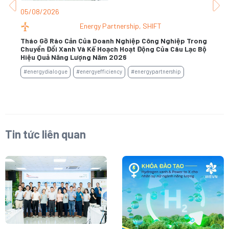
05/08/2026
31
Energy Partnership
,
SHIFT
Tháo Gỡ Rào Cản Của Doanh Nghiệp Công Nghiệp Trong
Chuyển Đổi Xanh Và Kế Hoạch Hoạt Động Của Câu Lạc Bộ
Kh
Hiệu Quả Năng Lượng Năm 2026
#e
#energydialogue
#energyefficiency
#energypartnership
Tin tức liên quan