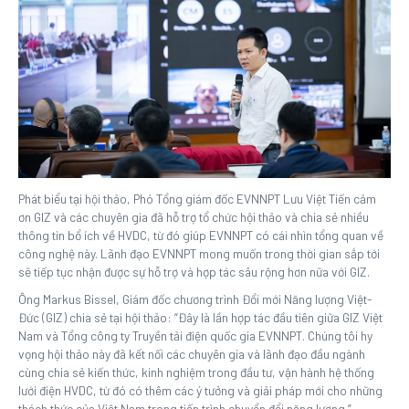
Phát biểu tại hội thảo, Phó Tổng giám đốc EVNNPT Lưu Việt Tiến cảm
ơn GIZ và các chuyên gia đã hỗ trợ tổ chức hội thảo và chia sẻ nhiều
thông tin bổ ích về HVDC, từ đó giúp EVNNPT có cái nhìn tổng quan về
công nghệ này. Lãnh đạo EVNNPT mong muốn trong thời gian sắp tới
sẽ tiếp tục nhận được sự hỗ trợ và hợp tác sâu rộng hơn nữa với GIZ.
Ông Markus Bissel, Giám đốc chương trình Đổi mới Năng lượng Việt-
Đức (GIZ) chia sẻ tại hội thảo: “Đây là lần hợp tác đầu tiên giữa GIZ Việt
Nam và Tổng công ty Truyền tải điện quốc gia EVNNPT. Chúng tôi hy
vọng hội thảo này đã kết nối các chuyên gia và lãnh đạo đầu ngành
cùng chia sẻ kiến thức, kinh nghiệm trong đầu tư, vận hành hệ thống
lưới điện HVDC, từ đó có thêm các ý tưởng và giải pháp mới cho những
thách thức của Việt Nam trong tiến trình chuyển đổi năng lượng.”