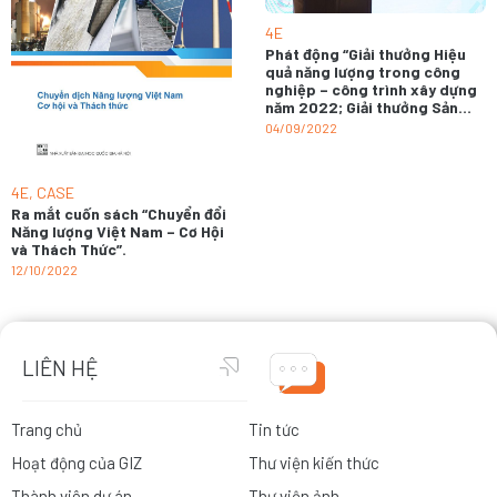
4E
Phát động “Giải thưởng Hiệu
quả năng lượng trong công
nghiệp – công trình xây dựng
năm 2022; Giải thưởng Sản
phẩm hiệu suất năng lượng
04/09/2022
cao nhất năm 2022”.
4E
,
CASE
Ra mắt cuốn sách “Chuyển đổi
Năng lượng Việt Nam – Cơ Hội
và Thách Thức”.
12/10/2022
LIÊN HỆ
Trang chủ
Tin tức
Hoạt động của GIZ
Thư viện kiến thức
Thành viên dự án
Thư viện ảnh