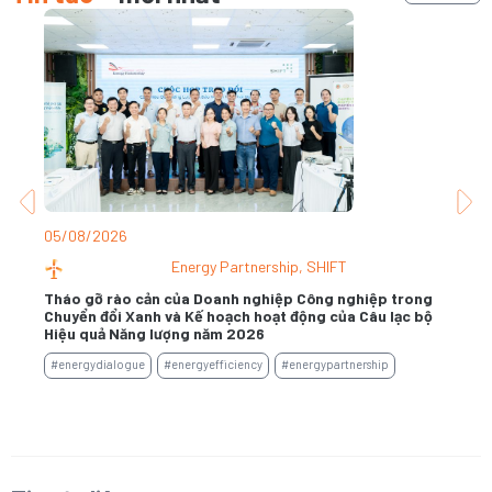
05/08/2026
31
Energy Partnership
,
SHIFT
026
Tháo gỡ rào cản của Doanh nghiệp Công nghiệp trong
Khi
Chuyển đổi Xanh và Kế hoạch hoạt động của Câu lạc bộ
Hiệu quả Năng lượng năm 2026
#e
#energydialogue
#energyefficiency
#energypartnership