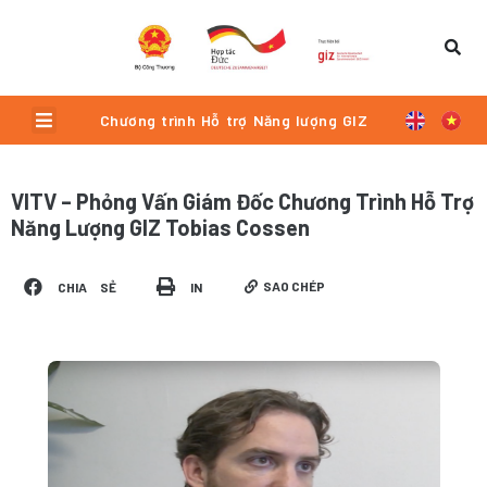
Skip
to
content
Menu
Chương trình Hỗ trợ Năng lượng GIZ
VITV – Phỏng Vấn Giám Đốc Chương Trình Hỗ Trợ
Năng Lượng GIZ Tobias Cossen
SAO CHÉP
CHIA SẺ
IN