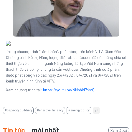
Trong chương trình “Tâm Chân”, phát sóng trên kênh VITV, Giám Đốc
Chương trình Hỗ trợ Năng lượng GIZ Tobias Cossen đã có những chia sẻ
thiết thực về tình hình ngành Năng lượng Tái tạo Việt Nam cùng những
thách thức và cơ hội chúng ta cần vượt qua. Chương trình có 3 phần,
được phát sóng vào các ngày 23/4/2021, 6/4/2021 và 9/4/2021 trên
kênh truyền hình Kinh tế VITV.
Xem chương trình tại:
https://youtu.be/NNnhld7tkxQ
#capacitybuilding
#energyefficiency
#energypolicy
+2
Tin tức
mới nhất
Xem tất cả